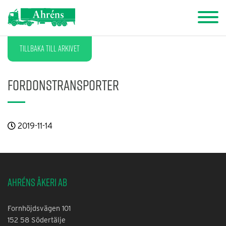
Tillbaka till arkivet
Fordonstransporter
2019-11-14
Ahréns Åkeri AB
Fornhöjdsvägen 101
152 58 Södertälje