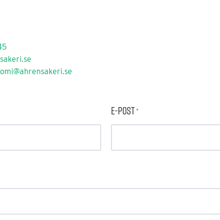
45
sakeri.se
omi@ahrensakeri.se
E-post
*