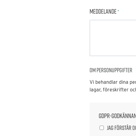
Meddelande
*
Om personuppgifter
Vi behandlar dina per
lagar, föreskrifter o
GDPR-godkänna
Jag förstår o