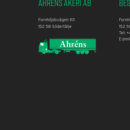
Ahréns Åkeri AB
Be
Fornhöjdsvägen 101
Fornh
152 58 Södertälje
152 5
Tel: 
E-pos