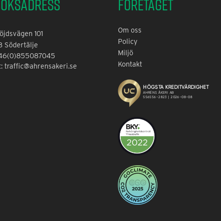
söksadress
Företaget
Om oss
öjdsvägen 101
Policy
8 Södertälje
Miljö
+46(0)855087045
Kontakt
t: traffic@ahrensakeri.se