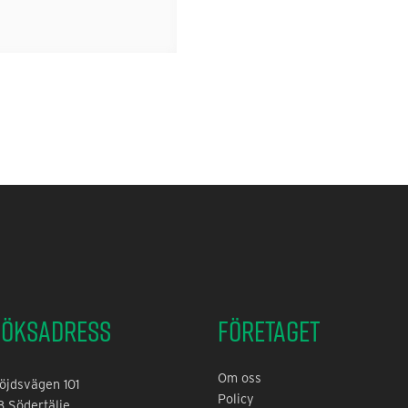
söksadress
Företaget
Om oss
öjdsvägen 101
Policy
8 Södertälje