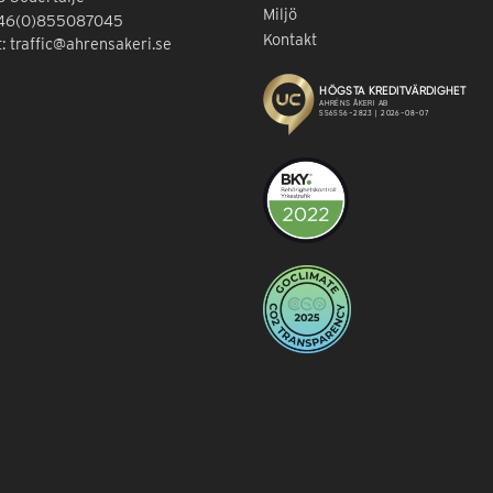
Miljö
+46(0)855087045
Kontakt
t: traffic@ahrensakeri.se