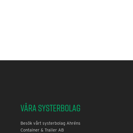
Våra systerbolag
Besök vårt systerbolag Ahréns
Container & Trailer AB